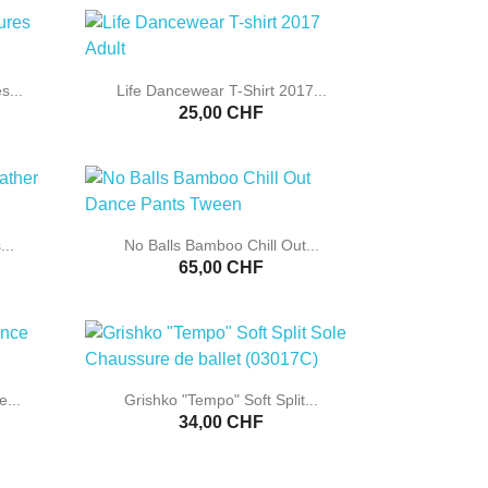

Aperçu rapide
s...
Life Dancewear T-Shirt 2017...
25,00 CHF

Aperçu rapide
..
No Balls Bamboo Chill Out...
65,00 CHF

Aperçu rapide
...
Grishko "Tempo" Soft Split...
34,00 CHF