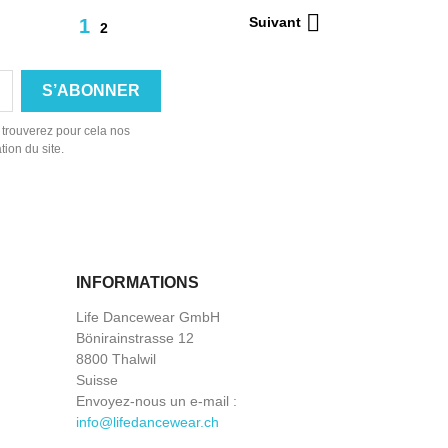

Suivant
1
2
 trouverez pour cela nos
tion du site.
INFORMATIONS
Life Dancewear GmbH
Bönirainstrasse 12
8800 Thalwil
Suisse
Envoyez-nous un e-mail :
info@lifedancewear.ch