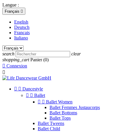
Langue :
Français

English
Deutsch
Français
Italiano
search
clear
shopping_cart
Panier
(0)

Connexion



Dancestyle


Ballet


Ballet Women
Ballet Femmes Justaucorps
Ballet Bottoms
Ballet Tops
Ballet Tweens
Ballet Child