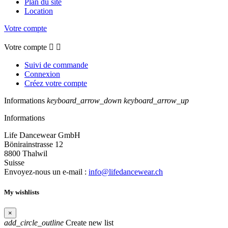
Plan du site
Location
Votre compte
Votre compte


Suivi de commande
Connexion
Créez votre compte
Informations
keyboard_arrow_down
keyboard_arrow_up
Informations
Life Dancewear GmbH
Bönirainstrasse 12
8800 Thalwil
Suisse
Envoyez-nous un e-mail :
info@lifedancewear.ch
My wishlists
×
add_circle_outline
Create new list