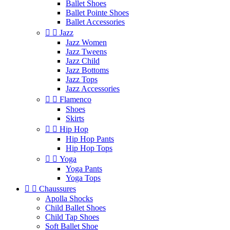
Ballet Shoes
Ballet Pointe Shoes
Ballet Accessories


Jazz
Jazz Women
Jazz Tweens
Jazz Child
Jazz Bottoms
Jazz Tops
Jazz Accessories


Flamenco
Shoes
Skirts


Hip Hop
Hip Hop Pants
Hip Hop Tops


Yoga
Yoga Pants
Yoga Tops


Chaussures
Apolla Shocks
Child Ballet Shoes
Child Tap Shoes
Soft Ballet Shoe